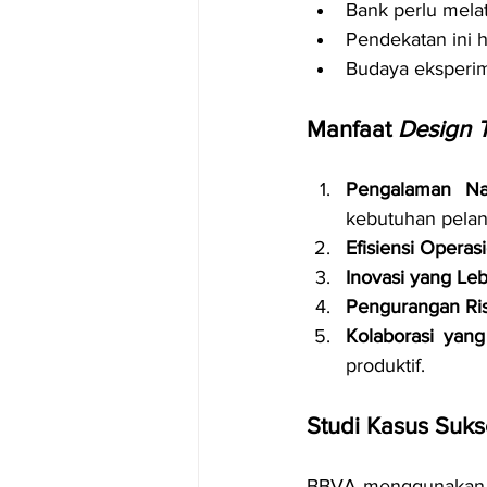
Bank perlu melat
Pendekatan ini h
Budaya eksperime
Manfaat 
Design 
Pengalaman Na
kebutuhan pela
Efisiensi Operas
Inovasi yang Le
Pengurangan Ri
Kolaborasi yang
produktif.
Studi Kasus Suks
BBVA menggunakan