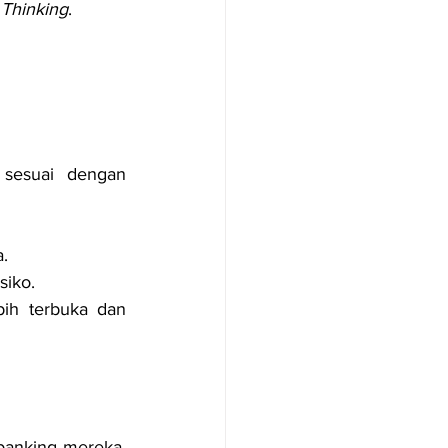
 Thinking
.
sesuai dengan 
a.
siko.
ih terbuka dan 
banking mereka. 