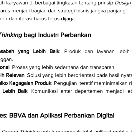
ih karyawan di berbagai tingkatan tentang prinsip 
Design
arus menjadi bagian dari strategi bisnis jangka panjang.
n dan iterasi harus terus dijaga.
Thinking
 bagi Industri Perbankan
sabah yang Lebih Baik
: Produk dan layanan lebih 
nggan.
ional
: Proses yang lebih sederhana dan transparan.
bih Relevan
: Solusi yang lebih berorientasi pada hasil nyat
siko Kegagalan Produk
: Pengujian iteratif meminimalkan ri
 Lebih Baik
: Komunikasi antar departemen menjadi leb
es: BBVA dan Aplikasi Perbankan Digital
 
Design Thinking
 untuk merombak total aplikasi mobile 