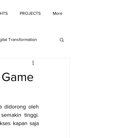
GHTS
PROJECTS
More
gital Transformation
ing Innovation
i Game
a didorong oleh 
emakin tinggi. 
ses kapan saja 