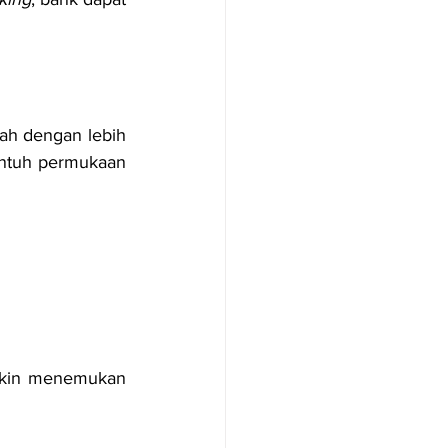
h dengan lebih 
ntuh permukaan 
gkin menemukan 