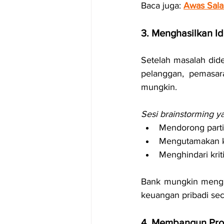
Baca juga: 
Awas Salah
3. Menghasilkan Ide
Setelah masalah didef
pelanggan, pemasar
mungkin.
Sesi brainstorming ya
Mendorong parti
Mengutamakan ku
Menghindari krit
Bank mungkin mengu
keuangan pribadi seca
4. Membangun Pro