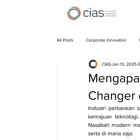
All Posts
Corporate Innovation
CIAS
Jan 13, 2025
3
Work Automation
Pitching Inn
Mengapa 
Financing Innovation
Innovatio
Changer d
Industri perbankan s
kemajuan teknologi,
Nasabah modern meng
serta di mana saja.