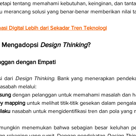
, tetapi tentang memahami kebutuhan, keinginan, dan tant
lu merancang solusi yang benar-benar memberikan nilai 
asi Digital Lebih dari Sekadar Tren Teknologi
 Mengadopsi 
Design Thinking
?
nggan dengan Empati
i dari 
Design Thinking
. Bank yang menerapkan pendekat
sabah melalui:
sung
 dengan pelanggan untuk memahami masalah dan h
ey mapping
 untuk melihat titik-titik gesekan dalam penga
ilaku
 nasabah untuk mengidentifikasi tren dan pola yang 
mungkin menemukan bahwa sebagian besar keluhan pel
an rekening yang rumit. Dengan pendekatan 
Design Thin