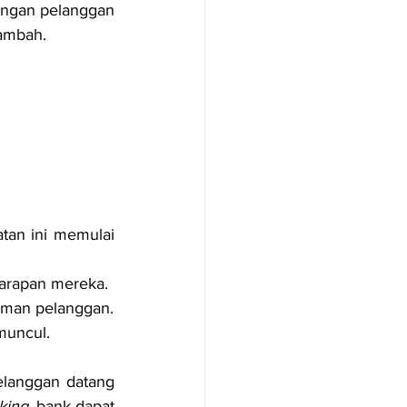
angan pelanggan 
tambah.
an ini memulai 
arapan mereka.
laman pelanggan.
muncul.
anggan datang 
king
, bank dapat 