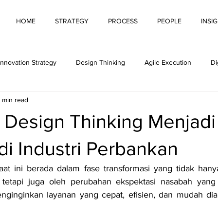
HOME
STRATEGY
PROCESS
PEOPLE
INSI
Innovation Strategy
Design Thinking
Agile Execution
Di
 min read
ovation
Innovative Behaviour
Leading Innovation
Measur
Design Thinking Menjad
n Culture
Hybrid Working
AI for Productivity
i Industri Perbankan
aat ini berada dalam fase transformasi yang tidak hany
 tetapi juga oleh perubahan ekspektasi nasabah yang s
inginkan layanan yang cepat, efisien, dan mudah diak