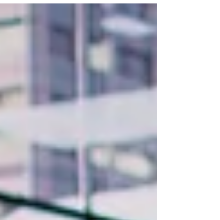
dijaga, biaya dikendalikan, dan setiap
investasi dievaluasi lebih ketat. Dalam kondisi
seperti ini, perusahaan cenderung menjadi
lebih selektif dalam menentukan prioritas,
termasuk terhadap program inovasi yang
hasilnya belum tentu terlihat dalam waktu
dekat. Keputusan tersebut dapat dipahami.
Ketika perusahaan berada