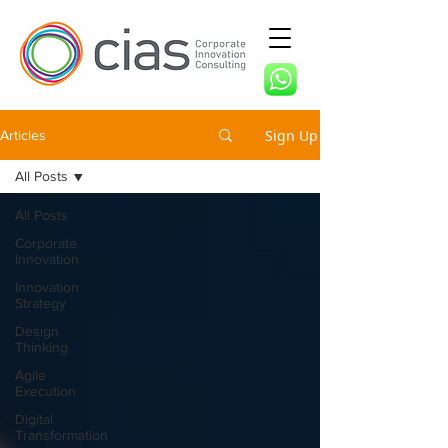
Sign Up
Articles
All Posts
All Posts
Corporate
Innovation
Innovation
Strategy
Design
Thinking
Agile
Execution
Digital
Transformation