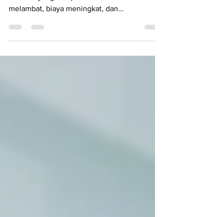
tekanan yang hampir sama. Pertumbuhan
melambat, biaya meningkat, dan
ketidakpastian pasar masih tinggi. Dalam
situasi seperti ini, perhatian manajemen
secara alami bergeser ke stabilitas
perusahaan, profitabilitas, dan pencapaian
target jangka pendek. Fokus tersebut tentu
penting. Namun, ketika seluruh energi
organisasi terserap untuk menjawab
kebutuhan hari ini, ada konsekuensi lain yang
sering tidak langsung terlihat: ruang untuk
memban