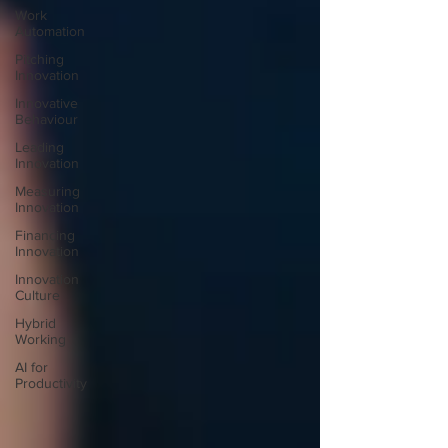
Work
Automation
Pitching
Innovation
Innovative
Behaviour
Leading
Innovation
Measuring
Innovation
Financing
Innovation
Innovation
Culture
Hybrid
Working
AI for
Productivity