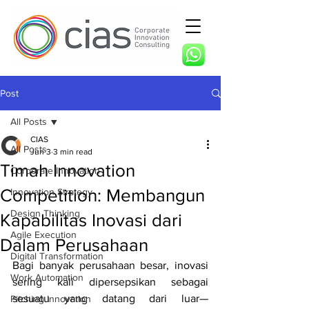
Post
All Posts
CIAS
All Posts
Jun 3
3 min read
Timah Innovation
Corporate Innovation
Competition: Membangun
Innovation Strategy
Design Thinking
Kapabilitas Inovasi dari
Agile Execution
Dalam Perusahaan
Digital Transformation
Bagi banyak perusahaan besar, inovasi 
Work Automation
sering kali dipersepsikan sebagai 
sesuatu yang datang dari luar—
Pitching Innovation