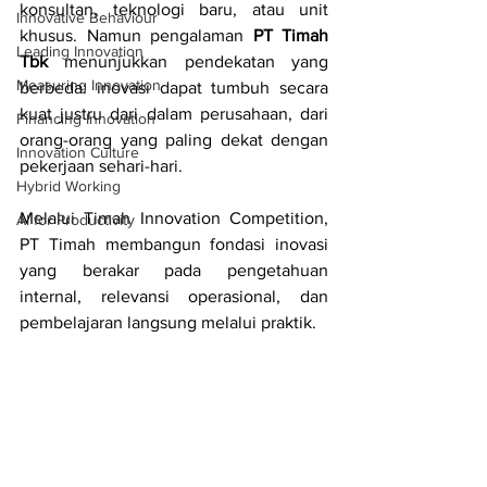
konsultan, teknologi baru, atau unit 
Innovative Behaviour
khusus. Namun pengalaman 
PT Timah 
Leading Innovation
Tbk
 menunjukkan pendekatan yang 
Measuring Innovation
berbeda: inovasi dapat tumbuh secara 
kuat justru dari dalam perusahaan, dari 
Financing Innovation
orang-orang yang paling dekat dengan 
Innovation Culture
pekerjaan sehari-hari.
Hybrid Working
Melalui Timah Innovation Competition, 
AI for Productivity
PT Timah membangun fondasi inovasi 
yang berakar pada pengetahuan 
internal, relevansi operasional, dan 
pembelajaran langsung melalui praktik.