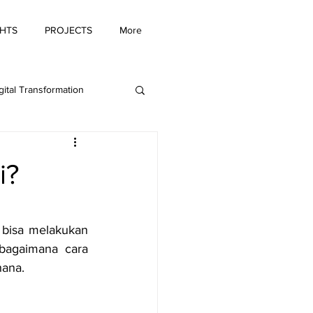
GHTS
PROJECTS
More
gital Transformation
ing Innovation
i?
 bisa melakukan 
bagaimana cara 
hana.