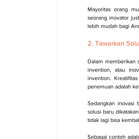
Mayoritas orang mu
seorang inovator jus
lebih mudah bagi An
2. Tawarkan Solu
Dalam memberikan sol
invention, atau ino
invention. Kreatifi
penemuan adalah keti
Sedangkan inovasi b
solusi baru dikataka
tidak lagi bisa kemba
Sebagai contoh adal