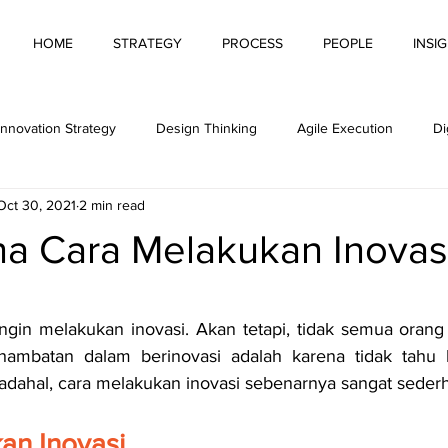
HOME
STRATEGY
PROCESS
PEOPLE
INSI
Innovation Strategy
Design Thinking
Agile Execution
Di
Oct 30, 2021
2 min read
ovation
Innovative Behaviour
Leading Innovation
Measur
a Cara Melakukan Inovas
n Culture
Hybrid Working
AI for Productivity
ngin melakukan inovasi. Akan tetapi, tidak semua orang
 hambatan dalam berinovasi adalah karena tidak tahu 
adahal, cara melakukan inovasi sebenarnya sangat seder
an Inovasi