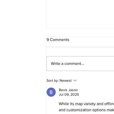
9 Comments
Write a comment...
Meningkatkan Produktivitas
Sort by:
Newest
dengan AI: Dampak AI
terhadap Produktivitas
Bevis Jason
Karyawan di Perusahaan
Jul 09, 2025
While its map variety and offli
and customization options make 