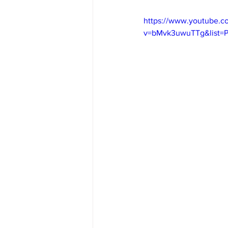
https://www.youtube.c
v=bMvk3uwuTTg&list=P