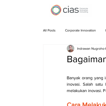
All Posts
Corporate Innovation
Indrawan Nugroho
Work Automation
Pitching Inn
Bagaiman
Financing Innovation
Innovatio
Banyak orang yang i
inovasi. Salah satu
melakukan inovasi. P
Cara Melakuk