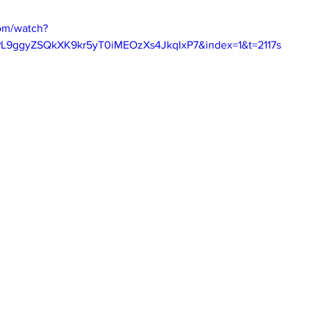
om/watch?
L9ggyZSQkXK9kr5yT0iMEOzXs4JkqIxP7&index=1&t=2117s