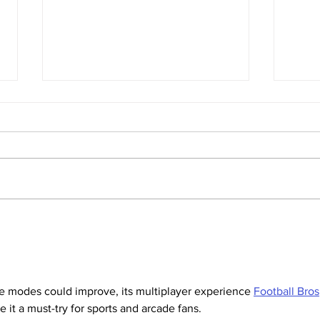
HR WAJIB Tahu! Ini Ide
Trans
Hampers Inovatif & Anti
Mema
Mainstream untuk Karyawan
Centr
ne modes could improve, its multiplayer experience 
Football Bros
it a must-try for sports and arcade fans.