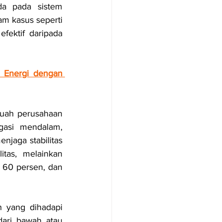
a pada sistem 
m kasus seperti 
fektif daripada 
 Energi dengan 
buah perusahaan 
gasi mendalam, 
aga stabilitas 
tas, melainkan 
a 60 persen, dan 
 yang dihadapi 
dari bawah atau 