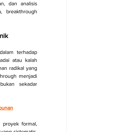
, dan analisis 
 breakthrough 
nik
dalam terhadap 
dai atau kalah 
an radikal yang 
through menjadi 
bukan sekadar 
ebunan
proyek formal, 
ng sistematis. 