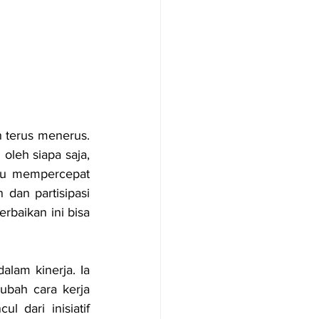
n terus menerus. 
leh siapa saja, 
tau mempercepat 
dan partisipasi 
baikan ini bisa 
am kinerja. Ia 
ubah cara kerja 
l dari inisiatif 