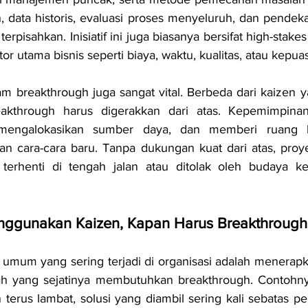
, data historis, evaluasi proses menyeluruh, dan pendekat
terpisahkan. Inisiatif ini juga biasanya bersifat high-stak
or utama bisnis seperti biaya, waktu, kualitas, atau kepu
 breakthrough juga sangat vital. Berbeda dari kaizen ya
reakthrough harus digerakkan dari atas. Kepemimpina
mengalokasikan sumber daya, dan memberi ruang b
n cara-cara baru. Tanpa dukungan kuat dari atas, proye
terhenti di tengah jalan atau ditolak oleh budaya ke
ggunakan Kaizen, Kapan Harus Breakthrough
 umum yang sering terjadi di organisasi adalah menerapk
yang sejatinya membutuhkan breakthrough. Contohnya,
erus lambat, solusi yang diambil sering kali sebatas pela