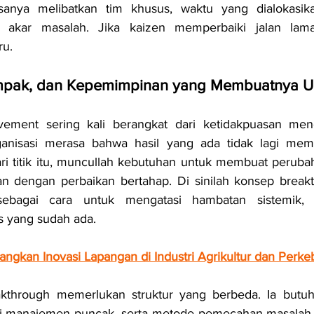
anya melibatkan tim khusus, waktu yang dialokasikan
akar masalah. Jika kaizen memperbaiki jalan lama,
ru.
mpak, dan Kepemimpinan yang Membuatnya U
vement sering kali berangkat dari ketidakpuasan men
rganisasi merasa bahwa hasil yang ada tidak lagi mema
ari titik itu, muncullah kebutuhan untuk membuat perubah
kan dengan perbaikan bertahap. Di sinilah konsep break
 sebagai cara untuk mengatasi hambatan sistemik, 
 yang sudah ada.
gkan Inovasi Lapangan di Industri Agrikultur dan Perk
kthrough memerlukan struktur yang berbeda. Ia butuh 
 manajemen puncak, serta metode pemecahan masalah ya