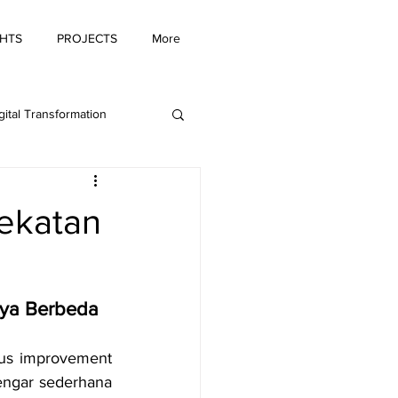
GHTS
PROJECTS
More
gital Transformation
ing Innovation
ekatan
nya Berbeda
us improvement 
engar sederhana 