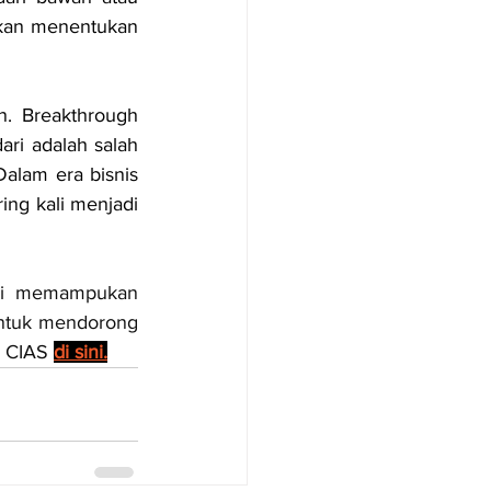
akan menentukan 
n. Breakthrough 
ri adalah salah 
alam era bisnis 
ng kali menjadi 
isi memampukan 
tuk mendorong 
i CIAS 
di sini.