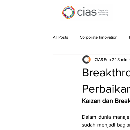
All Posts
Corporate Innovation
CIAS
Feb 24
3 min 
Work Automation
Pitching Inn
Breakthr
Financing Innovation
Innovatio
Perbaika
Kaizen dan Brea
Dalam dunia manajem
sudah menjadi bagian