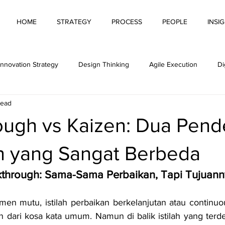
HOME
STRATEGY
PROCESS
PEOPLE
INSI
Innovation Strategy
Design Thinking
Agile Execution
Di
read
ovation
Innovative Behaviour
Leading Innovation
Measur
ough vs Kaizen: Dua Pend
n Culture
Hybrid Working
AI for Productivity
n yang Sangat Berbeda
kthrough: Sama-Sama Perbaikan, Tapi Tujuan
en mutu, istilah perbaikan berkelanjutan atau continuo
 dari kosa kata umum. Namun di balik istilah yang terd