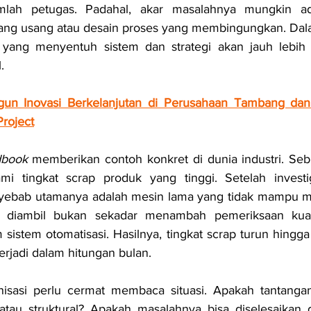
lah petugas. Padahal, akar masalahnya mungkin ad
yang usang atau desain proses yang membingungkan. Dala
r yang menyentuh sistem dan strategi akan jauh lebih e
.
n Inovasi Berkelanjutan di Perusahaan Tambang dan
Project
dbook
 memberikan contoh konkret di dunia industri. Se
i tingkat scrap produk yang tinggi. Setelah investi
yebab utamanya adalah mesin lama yang tidak mampu menj
g diambil bukan sekadar menambah pemeriksaan kuali
 sistem otomatisasi. Hasilnya, tingkat scrap turun hingg
rjadi dalam hitungan bulan.
nisasi perlu cermat membaca situasi. Apakah tantangan
 atau struktural? Apakah masalahnya bisa diselesaikan 