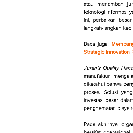
atau menambah jum
teknologi informasi 
ini, perbaikan besa
langkah-langkah kecil
Baca juga: 
Membangu
Strategic Innovation 
Juran’s Quality Han
manufaktur mengalam
diketahui bahwa pen
proses. Solusi yan
investasi besar dalam
penghematan biaya te
Pada akhirnya, orga
bersifat operasional