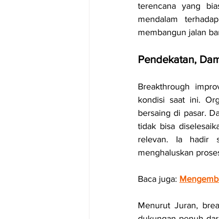
terencana yang bias
mendalam terhadap 
membangun jalan ba
Pendekatan, Da
Breakthrough impro
kondisi saat ini. O
bersaing di pasar. D
tidak bisa diselesai
relevan. Ia hadir
menghaluskan proses
Baca juga: 
Mengemban
Menurut Juran, brea
dukungan penuh dari