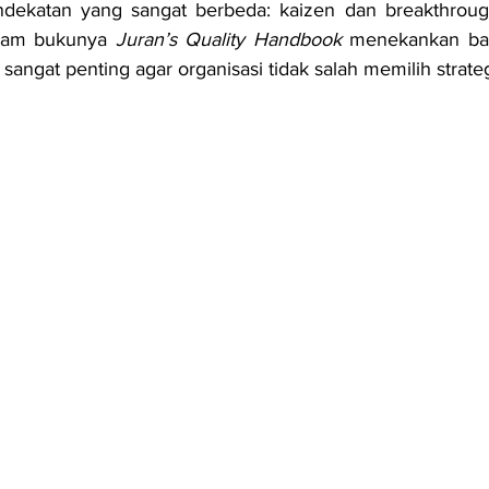
endekatan yang sangat berbeda: kaizen dan breakthroug
lam bukunya 
Juran’s Quality Handbook
 menekankan b
angat penting agar organisasi tidak salah memilih strateg