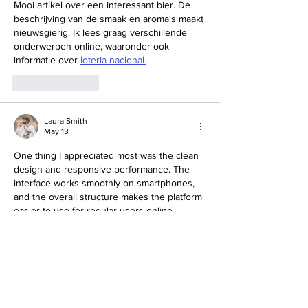
Mooi artikel over een interessant bier. De 
beschrijving van de smaak en aroma's maakt 
nieuwsgierig. Ik lees graag verschillende 
onderwerpen online, waaronder ook 
informatie over 
loteria nacional.
Like
Reply
Laura Smith
May 13
One thing I appreciated most was the clean 
design and responsive performance. The 
interface works smoothly on smartphones, 
and the overall structure makes the platform 
easier to use for regular users online.
Raja Game
Like
Reply
burger bacha