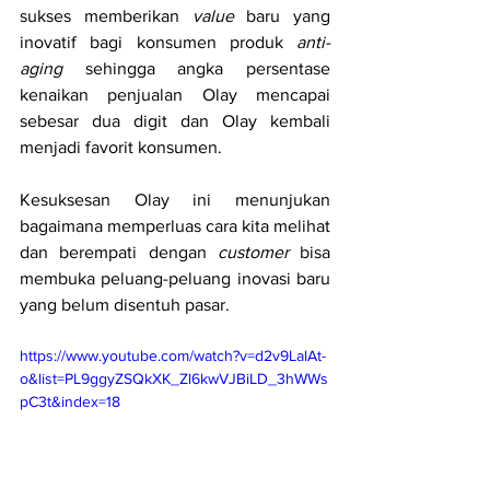
sukses memberikan 
value
 baru yang 
inovatif bagi konsumen produk 
anti-
aging 
sehingga angka persentase 
kenaikan penjualan Olay mencapai 
sebesar dua digit dan Olay kembali 
menjadi favorit konsumen.
Kesuksesan Olay ini menunjukan 
bagaimana memperluas cara kita melihat 
dan berempati dengan 
customer
 bisa 
membuka peluang-peluang inovasi baru 
yang belum disentuh pasar. 
https://www.youtube.com/watch?v=d2v9LalAt-
o&list=PL9ggyZSQkXK_Zl6kwVJBiLD_3hWWs
pC3t&index=18