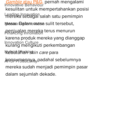
Gamble
 atau P&G,
 pernah mengalami 
Innovative Behaviour
kesulitan untuk mempertahankan posisi 
Leading Innovation
mereka sebagai salah satu pemimpin 
pasar. Dalam masa sulit tersebut, 
Measuring Innovation
penjualan mereka terus menurun 
Financing Innovation
karena produk mereka yang dianggap 
Innovation Culture
kurang mengikuti perkembangan 
Hybrid Working
kebutuhan 
skin care
 para 
konsumennya, padahal sebelumnya 
AI for Productivity
mereka sudah menjadi pemimpin pasar 
dalam sejumlah dekade. 