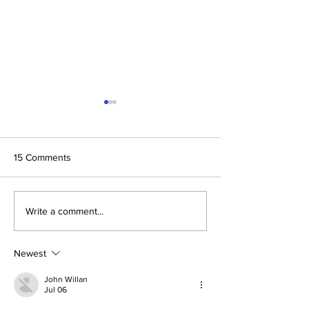
15 Comments
Apa itu Design T
5 Tahap Proses Design
Write a comment...
Thinking
Newest
John Willan
Jul 06