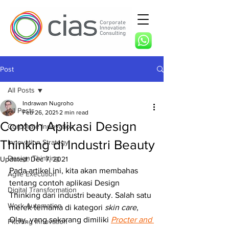
Post
All Posts
Indrawan Nugroho
All Posts
Feb 26, 2021
2 min read
Contoh Aplikasi Design
Corporate Innovation
Thinking di Industri Beauty
Innovation Strategy
Design Thinking
Updated:
Dec 7, 2021
Pada artikel ini, kita akan membahas 
Agile Execution
tentang contoh aplikasi Design 
Digital Transformation
Thinking dari industri beauty. Salah satu 
Work Automation
merek ternama di kategori
 skin care
, 
Olay, yang sekarang dimiliki 
Procter and 
Pitching Innovation