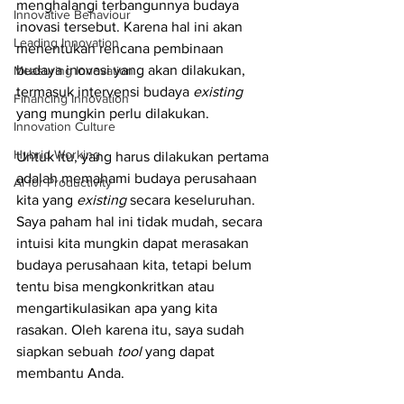
menghalangi terbangunnya budaya 
Innovative Behaviour
inovasi tersebut. Karena hal ini akan 
Leading Innovation
menentukan rencana pembinaan 
budaya inovasi yang akan dilakukan, 
Measuring Innovation
termasuk intervensi budaya 
existing
Financing Innovation
yang mungkin perlu dilakukan. 
Innovation Culture
Hybrid Working
Untuk itu, yang harus dilakukan pertama 
adalah memahami budaya perusahaan 
AI for Productivity
kita yang 
existing
 secara keseluruhan. 
Saya paham hal ini tidak mudah, secara 
intuisi kita mungkin dapat merasakan 
budaya perusahaan kita, tetapi belum 
tentu bisa mengkonkritkan atau 
mengartikulasikan apa yang kita 
rasakan. Oleh karena itu, saya sudah 
siapkan sebuah 
tool
 yang dapat 
membantu Anda.  