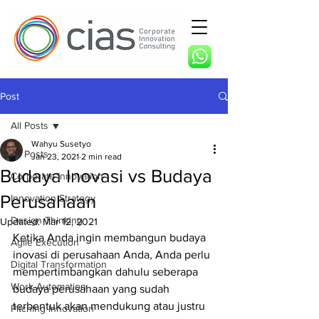
Post
All Posts
Wahyu Susetyo
All Posts
Jan 23, 2021
2 min read
Budaya Inovasi vs Budaya
Corporate Innovation
Perusahaan
Innovation Strategy
Design Thinking
Updated:
Mar 12, 2021
Ketika Anda ingin membangun budaya 
Agile Execution
inovasi di perusahaan Anda, Anda perlu 
Digital Transformation
mempertimbangkan dahulu seberapa 
Work Automation
budaya perusahaan yang sudah 
terbentuk akan mendukung atau justru 
Pitching Innovation