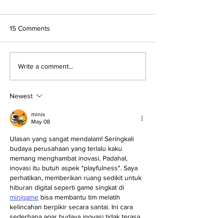
15 Comments
Kenapa Budaya Inovasi itu
Melestarikan Bu
Write a comment...
penting?
Inovasi di Kantor
Tanggung Jawab
Newest
minis
May 08
Ulasan yang sangat mendalam! Seringkali 
budaya perusahaan yang terlalu kaku 
memang menghambat inovasi. Padahal, 
inovasi itu butuh aspek "playfulness". Saya 
perhatikan, memberikan ruang sedikit untuk 
hiburan digital seperti game singkat di 
minigame
 bisa membantu tim melatih 
kelincahan berpikir secara santai. Ini cara 
sederhana agar budaya inovasi tidak terasa 