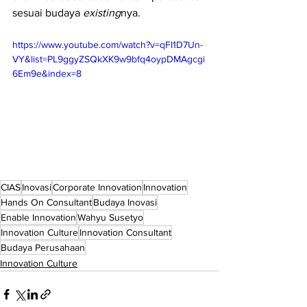
sesuai budaya 
existing
nya. 
https://www.youtube.com/watch?v=qFI1D7Un-
VY&list=PL9ggyZSQkXK9w9bfq4oypDMAgcgi
6Em9e&index=8
CIAS
Inovasi
Corporate Innovation
Innovation
Hands On Consultant
Budaya Inovasi
Enable Innovation
Wahyu Susetyo
Innovation Culture
Innovation Consultant
Budaya Perusahaan
Innovation Culture